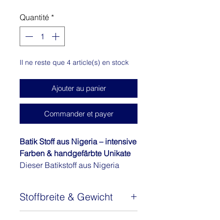
Quantité
*
Il ne reste que 4 article(s) en stock
Ajouter au panier
Commander et payer
Batik Stoff aus Nigeria – intensive
Farben & handgefärbte Unikate
Dieser Batikstoff aus Nigeria
überzeugt durch seine kräftigen,
klaren Farben und die besondere
Stoffbreite & Gewicht
Ausstrahlung traditioneller
Handarbeit. Jeder Stoff wird von
Stoffbreite: ca. 130 cm