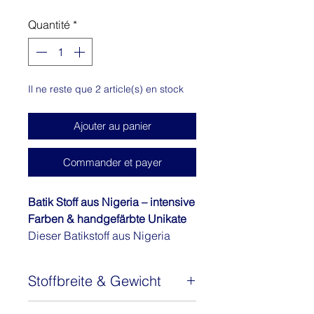
Quantité
*
Il ne reste que 2 article(s) en stock
Ajouter au panier
Commander et payer
Batik Stoff aus Nigeria – intensive
Farben & handgefärbte Unikate
Dieser Batikstoff aus Nigeria
überzeugt durch seine kräftigen,
klaren Farben und die besondere
Stoffbreite & Gewicht
Ausstrahlung traditioneller
Handarbeit. Jeder Stoff wird von
Stoffbreite: ca. 130 cm