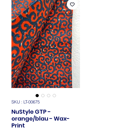
SKU : LT-00675
NuStyle GTP -
orange/blau - Wax-
Print