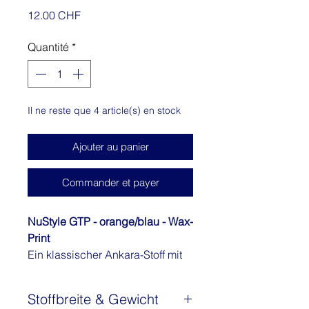
Prix
12.00 CHF
Quantité
*
Il ne reste que 4 article(s) en stock
Ajouter au panier
Commander et payer
NuStyle GTP - orange/blau - Wax-
Print
Ein klassischer Ankara-Stoff mit
einem kleinen Perlhuhn-Print. Der
Stoff ist auch unter dem Namen
Stoffbreite & Gewicht
Pintade Petit bekannt. Dieser