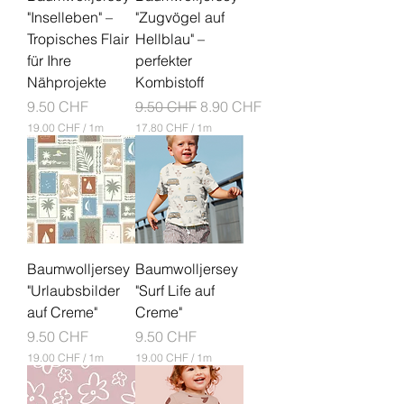
"Inselleben" –
"Zugvögel auf
Tropisches Flair
Hellblau" –
für Ihre
perfekter
Nähprojekte
Kombistoff
Prix
Prix original
Prix promotionnel
9.50 CHF
9.50 CHF
8.90 CHF
19.00 CHF
/
1m
17.80 CHF
/
1m
1
1
9
7
.
.
0
8
0
0
C
C
H
H
F
F
Baumwolljersey
Baumwolljersey
p
p
a
a
"Urlaubsbilder
"Surf Life auf
r
r
auf Creme"
Creme"
1
1
M
M
Prix
Prix
9.50 CHF
9.50 CHF
è
è
19.00 CHF
/
1m
19.00 CHF
/
1m
t
t
1
1
r
r
9
9
e
e
.
.
s
s