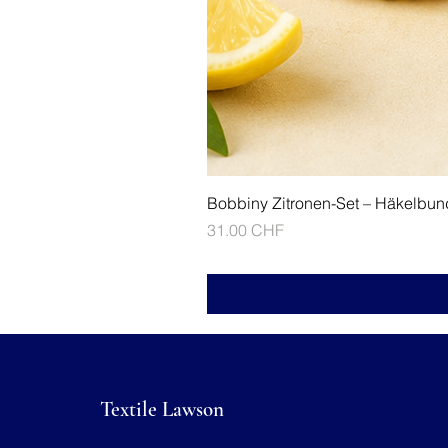
Bobbiny Zitronen-Set – Häkelbun
Prix
31.00 CHF
Textile Lawson