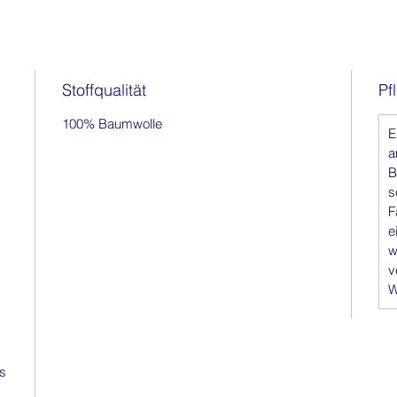
Stoffqualität
Pf
100% Baumwolle
E
a
B
s
F
e
w
v
W
is