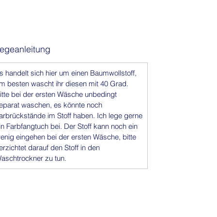
Breite: ca. 130 cm
Verkauf pro Yard
Handgefärbt (einmal gefärbt)
Herkunft: Nigeria
legeanleitung
Jeder Stoff ist ein Unikat – kleine
Abweichungen machen seinen
s handelt sich hier um einen Baumwollstoff,
besonderen Charme aus.
m besten wascht ihr diesen mit 40 Grad.
itte bei der ersten Wäsche unbedingt
eparat waschen, es könnte noch
arbrückstände im Stoff haben. Ich lege gerne
in Farbfangtuch bei. Der Stoff kann noch ein
enig eingehen bei der ersten Wäsche, bitte
erzichtet darauf den Stoff in den
aschtrockner zu tun.