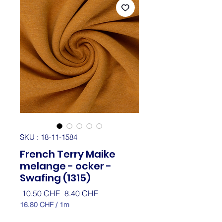
SKU : 18-11-1584
French Terry Maike
melange - ocker -
Swafing (1315)
Prix
Prix
 10.50 CHF 
8.40 CHF
original
promotionnel
16.80 CHF
/
1m
16.80 CHF
pour