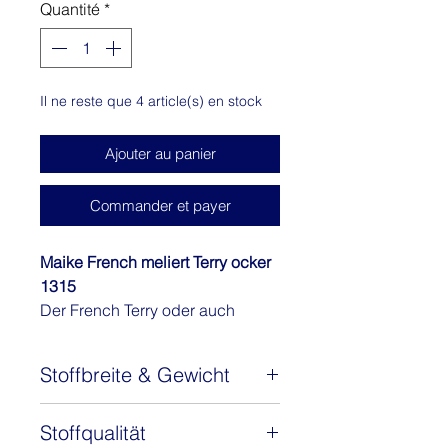
Quantité
*
1
Mètre
Il ne reste que 4 article(s) en stock
Ajouter au panier
Commander et payer
Maike French meliert Terry ocker
1315
Der French Terry oder auch
Sommersweat genannt - Maike ist
ein absoluter Klassiker.
Stoffbreite & Gewicht
Der Stoff Maike ist ein
hochwertiger Sommersweat oder
Stoffbreite: 150 cm
auch French Terry zum TOP-
Stoffqualität
Gewicht: 240 g/m2