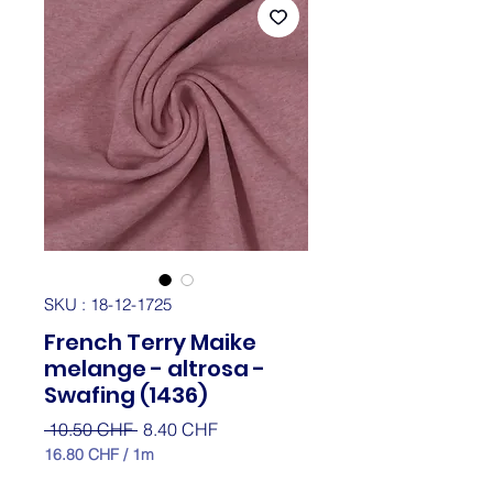
SKU : 18-12-1725
French Terry Maike
melange - altrosa -
Swafing (1436)
Prix
Prix
 10.50 CHF 
8.40 CHF
original
promotionnel
16.80 CHF
/
1m
16.80 CHF
pour