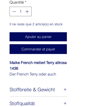
Quantité
*
1
Mètre
Il ne reste que 2 article(s) en stock
Ajouter au panier
Commander et payer
Maike French meliert Terry altrosa
1436
Der French Terry oder auch
Sommersweat genannt - Maike ist
ein absoluter Klassiker.
Stoffbreite & Gewicht
Der Stoff Maike ist ein
hochwertiger Sommersweat oder
Stoffbreite: 150 cm
auch French Terry zum TOP-
Stoffqualität
Gewicht: 240 g/m2