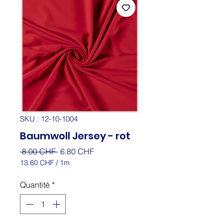
SKU : 12-10-1004
Baumwoll Jersey - rot
Prix
Prix
 8.00 CHF 
6.80 CHF
original
promotionnel
13.60 CHF
/
1m
13.60 CHF
pour
Quantité
*
1
Mètre