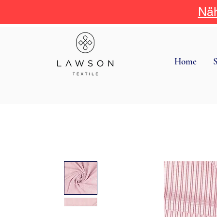
Näh
Home