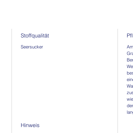
Stoffqualität
Pf
Seersucker
Am 
Gr
Ben
Wei
be
ein
Wa
zu
wie
den
lan
Hinweis