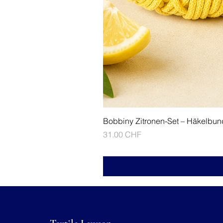
Bobbiny Zitronen-Set – Häkelbun
Prix
31.00 CHF