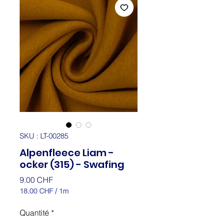
SKU : LT-00285
Alpenfleece Liam -
ocker (315) - Swafing
Prix
9.00 CHF
18.00 CHF
/
1m
18.00 CHF
pour
Quantité
*
1