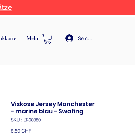
ätze
nkkarte
Mehr
Se connecter
Viskose Jersey Manchester
- marine blau - Swafing
SKU : LT-00380
Prix
8.50 CHF