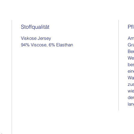
Stoffqualität
Pf
Viskose Jersey
Am 
94% Viscose, 6% Elasthan
Gr
Ben
Wei
be
ein
Wa
zu
wie
den
lan