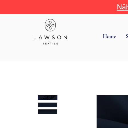
Näh
Home