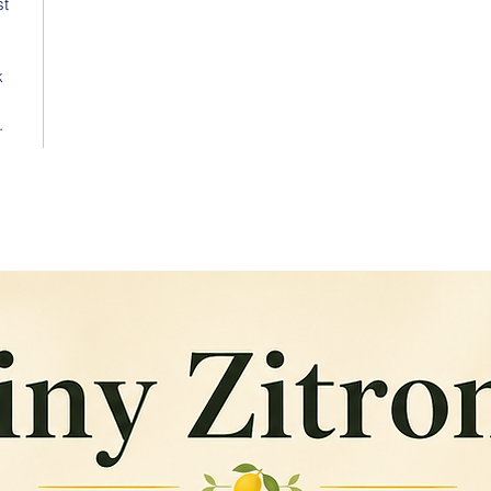
st
k
e.