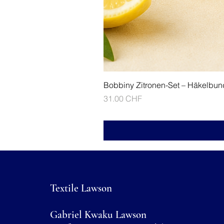
Bobbiny Zitronen-Set – Häkelbun
Prix
31.00 CHF
Textile Lawson
Gabriel Kwaku Lawson