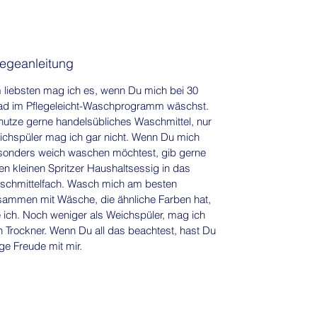
eine optimale Elastizität verleiht. Dies
ermöglicht eine perfekte Passform und
Bewegungsfreiheit für
Kleidungsstücke aller Art.
legeanleitung
liebsten mag ich es, wenn Du mich bei 30
ad im Pflegeleicht-Waschprogramm wäschst.
utze gerne handelsübliches Waschmittel, nur
chspüler mag ich gar nicht. Wenn Du mich
sonders weich waschen möchtest, gib gerne
en kleinen Spritzer Haushaltsessig in das
schmittelfach. Wasch mich am besten
sammen mit Wäsche, die ähnliche Farben hat,
 ich. Noch weniger als Weichspüler, mag ich
 Trockner. Wenn Du all das beachtest, hast Du
ge Freude mit mir.