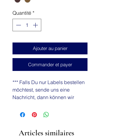
Quantité
*
Ajouter au panier
Commander et payer
*** Falls Du nur Labels bestellen
möchtest, sende uns eine
Nachricht, dann können wir
diese in einen Umschlag legen
und das Porto wird dann nur CHF
1.- sein (sofern alles in einen
Umschlag passt)***
Articles similaires