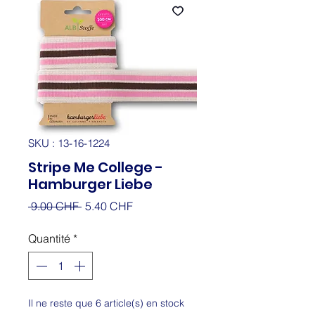
SKU : 13-16-1224
Stripe Me College -
Hamburger Liebe
Prix
Prix
 9.00 CHF 
5.40 CHF
original
promotionnel
Quantité
*
Il ne reste que 6 article(s) en stock