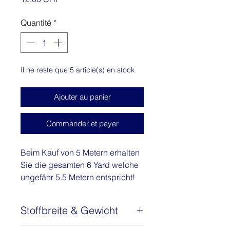
Quantité
*
Il ne reste que 5 article(s) en stock
Ajouter au panier
Commander et payer
Beim Kauf von 5 Metern erhalten
Sie die gesamten 6 Yard welche
ungefähr 5.5 Metern entspricht!
Ich bin zu 100% aus Baumwolle
Stoffbreite & Gewicht
und wurde in Ghana hergestellt.
Du kannst aus mir wundervolle