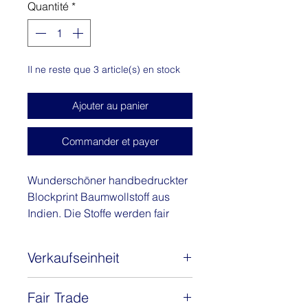
Quantité
*
1
Mètre
Il ne reste que 3 article(s) en stock
Ajouter au panier
Commander et payer
Wunderschöner handbedruckter
Blockprint Baumwollstoff aus
Indien. Die Stoffe werden fair
produziert, die Besitzer legen
sehr darauf wert, dass die
Verkaufseinheit
Arbeiter fair behandelt und
bezahlt werden.
Als Verkaufseinheit verwenden wir in
Fair Trade
unserem Shop für die Stoffe 0,5