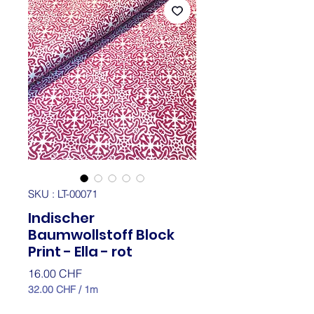
SKU : LT-00071
Indischer
Baumwollstoff Block
Print - Ella - rot
Prix
16.00 CHF
32.00 CHF
/
1m
32.00 CHF
pour