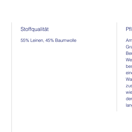
Stoffqualität
Pf
55% Leinen, 45% Baumwolle
Am 
Gr
Ben
Wei
be
ein
Wa
zu
wie
den
lan