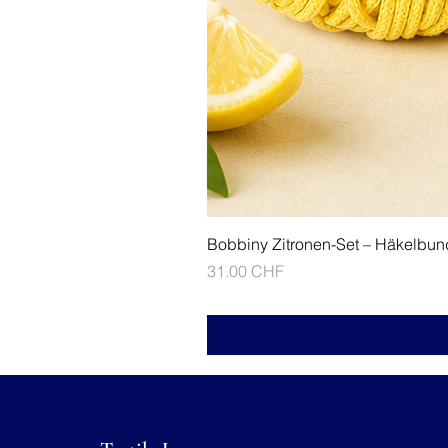
Bobbiny Zitronen-Set – Häkelbun
Prix
31.00 CHF