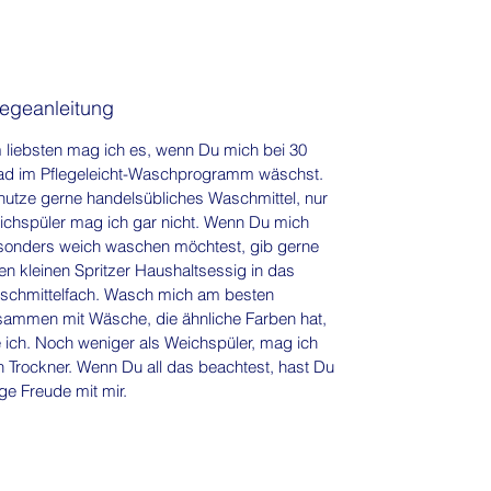
Hemdblusen, leichte Kleider, Röcke
oder luftige Hosen ist dieser Stoff sehr
gut geeignet.
Produkteigenschaften:
legeanleitung
55% Leinen, 45% Baumwolle
Breite: ca. 140 cm
liebsten mag ich es, wenn Du mich bei 30
Gewicht: ca. 176 g/m²
ad im Pflegeleicht-Waschprogramm wäschst.
utze gerne handelsübliches Waschmittel, nur
Angenehm leicht und natürlich
chspüler mag ich gar nicht. Wenn Du mich
Schöne Leinenstruktur mit
sonders weich waschen möchtest, gib gerne
weicherem Baumwollgriff
en kleinen Spritzer Haushaltsessig in das
Klassischer Streifenlook in Navy
schmittelfach. Wasch mich am besten
und Weiß
sammen mit Wäsche, die ähnliche Farben hat,
Ideal für Frühling, Sommer und
 ich. Noch weniger als Weichspüler, mag ich
Übergangszeit
 Trockner. Wenn Du all das beachtest, hast Du
ge Freude mit mir.
Nähideen:
Perfekt für Blusen, Hemdblusen,
Tuniken, leichte Kleider, Röcke, luftige
Sommerhosen oder elegante