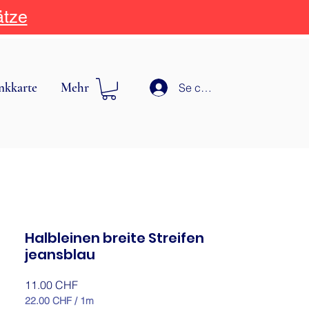
ätze
nkkarte
Mehr
Se connecter
Halbleinen breite Streifen
jeansblau
Prix
11.00 CHF
22.00 CHF
/
1m