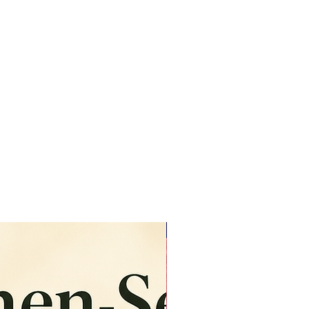
Freizeitmode.
Styling-Idee:
Eine locker geschnittene Bluse aus
diesem Halbleinen, kombiniert mit
einer weißen Hose und Sandalen,
ergibt einen wunderschönen,
maritimen Sommerlook – schlicht,
gepflegt und sehr tragbar.
NEU