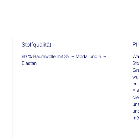
Stoffqualität
Pf
60 % Baumwolle mit 35 % Modal und 5 %
Wa
Elastan
Sto
Gra
was
ent
Auf
die
un
und
mö