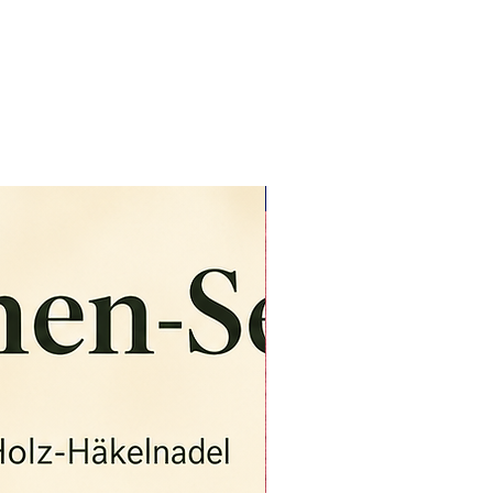
bestehen aus drei gebogenen Linien
in sehr knalligen, ausdrucksstarken
Farben, die auf dem schwarzen Grund
so richtig leuchten! Ein Regenbogen
ist ca. 33 cm hoch. Es ist kein Panel,
sondern ein fortlaufendes Allover-
Design, mit dem man so richtig spielen
NEU
kann und das je nach Anordnung
immer wieder anders wirken kann.
Egal, wie du die Schnittteile anordnest
– du bekommst garantiert ein absolut
ausdrucksstarkes Statement Piece!
Das Design kommt auf Kleidern und
größeren Flächen gut zur Geltung, man
kann aber ruhig auch kleinere Teile
daraus zuschneiden und damit
interessante Effekte erzielen. Natürlich
kann man auch den Regenbogen