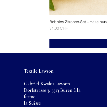
Bobbiny Zitronen-Set – Häkelbun
Prix
31.00 CHF
Textile Lawson
Gabriel Kwaku Lawson
Dorfstrasse 3, 3313 Büren à la
ferme
la Suisse