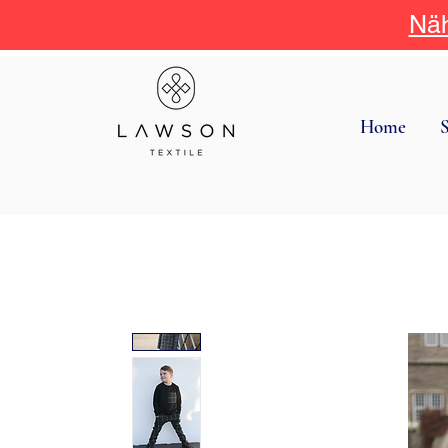
Näh
Home