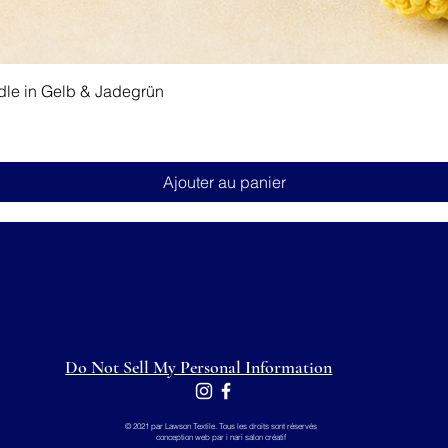
Aperçu rapide
dle in Gelb & Jadegrün
Ajouter au panier
Do Not Sell My Personal Information
© 2021 par Lawson Textile. Tous les droits sont réservés
conception web par i
nari salon créatif