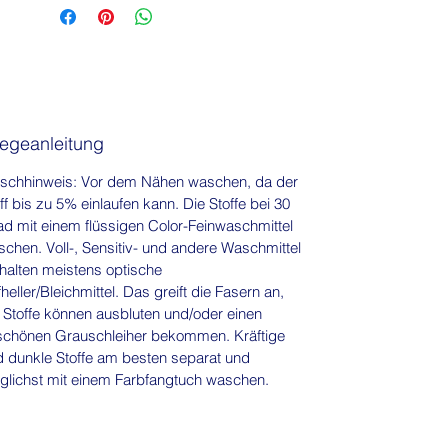
Formen wie Kreis, Oval, Striche treffen
auf einen bunten Blumenteppich,
schlichte Karos auf Schwarz auf
opulente Regenbögen!
Die 2 gigantischen Muster mit Boho-
legeanleitung
Elementen und Regenbögen bieten
ein großes Potenzial, die
schhinweis: Vor dem Nähen waschen, da der
Optik zu variieren, egal man das
ff bis zu 5% einlaufen kann. Die Stoffe bei 30
d mit einem flüssigen Color-Feinwaschmittel
Schnittmuster auflegt, es wird immer
chen. Voll-, Sensitiv- und andere Waschmittel
ein anderer Look sein! Wenn Du Dir
halten meistens optische
unsicher bist, kannst Du Dein
heller/Bleichmittel. Das greift die Fasern an,
Schnittmusterteil erstmal auf
 Stoffe können ausbluten und/oder einen
durchsichtige Folie aufmalen und es
schönen Grauschleiher bekommen. Kräftige
so auf dem Stoff bewegen, um Deine
 dunkle Stoffe am besten separat und
Wunsch-Platzierung zu finden!
glichst mit einem Farbfangtuch waschen.
Die großen stilisierten Regenbögen
springen sofort ins Auge – sie