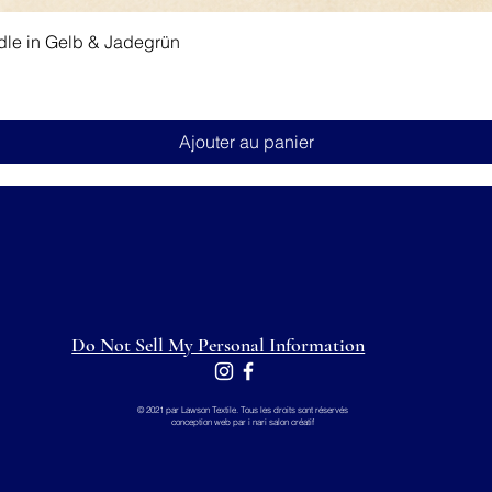
Aperçu rapide
dle in Gelb & Jadegrün
Ajouter au panier
Do Not Sell My Personal Information
© 2021 par Lawson Textile. Tous les droits sont réservés
conception web par i
nari salon créatif