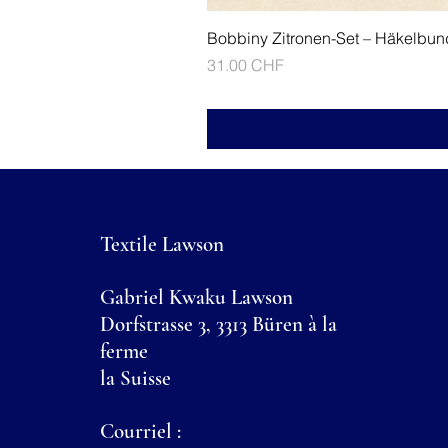
Bobbiny Zitronen-Set – Häkelbun
Prix
31.00 CHF
Textile Lawson
Gabriel Kwaku Lawson
Dorfstrasse 3, 3313 Büren à la
ferme
la Suisse
Courriel :