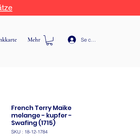
ätze
nkkarte
Mehr
Se connecter
French Terry Maike
melange - kupfer -
Swafing (1715)
SKU : 18-12-1784