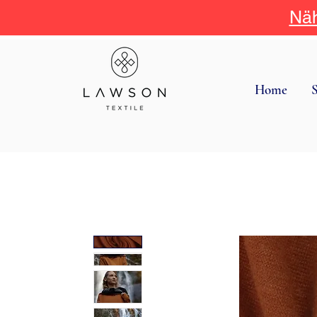
Näh
Home