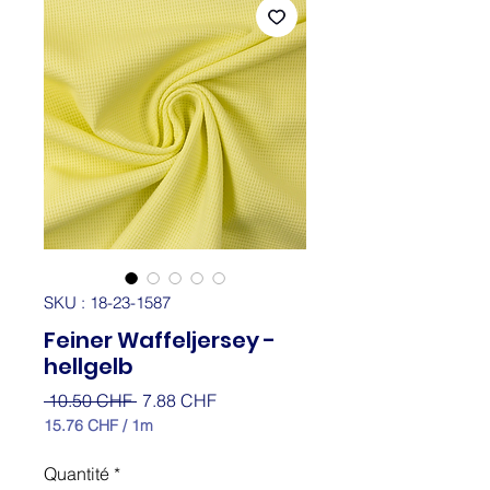
SKU : 18-23-1587
Feiner Waffeljersey -
hellgelb
Prix
Prix
 10.50 CHF 
7.88 CHF
original
promotionnel
15.76 CHF
/
1m
15.76 CHF
pour
Quantité
*
1