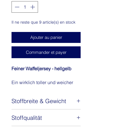
Mètre
Il ne reste que 9 article(s) en stock
Ajouter au panier
Commander et payer
Feiner Waffeljersey - hellgelb
Ein wirklich toller und weicher
Waffeljersey mit feiner Waffeloptik
aus 100% Baumwolle.Der Stoff
Stoffbreite & Gewicht
für so viele Nähprojekte ob
gemütliche Kleidung für Babies,
Stoffbreite: 150 cm
Hoodies, Crooped Sweater oder
Stoffqualität
Gewicht: 300 g/m2
Accessoires wie Kissen, Decken,
Waffeljersey