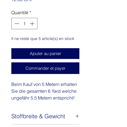
Quantité
*
Il ne reste que 5 article(s) en stock
Ajouter au panier
Commander et payer
Beim Kauf von 5 Metern erhalten
Sie die gesamten 6 Yard welche
ungefähr 5.5 Metern entspricht!
Divine heisst diese Kollektion
Stoffbreite & Gewicht
welche soviel bedeutet wie
göttlich - in der Tat ist diese