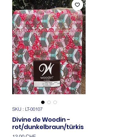
SKU : LT-00107
Divine de Woodin -
rot/dunkelbraun/türkis
Prix
12.00 CHF