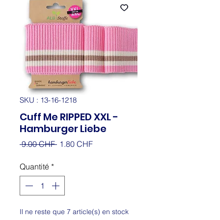
SKU : 13-16-1218
Cuff Me RIPPED XXL -
Hamburger Liebe
Prix
Prix
 9.00 CHF 
1.80 CHF
original
promotionnel
Quantité
*
Il ne reste que 7 article(s) en stock