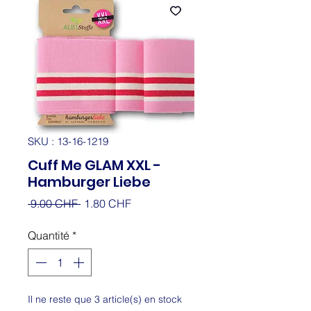
SKU : 13-16-1219
Cuff Me GLAM XXL -
Hamburger Liebe
Prix
Prix
 9.00 CHF 
1.80 CHF
original
promotionnel
Quantité
*
Il ne reste que 3 article(s) en stock