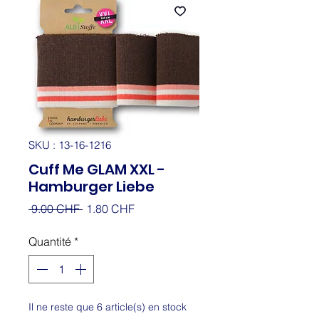
SKU : 13-16-1216
Cuff Me GLAM XXL -
Hamburger Liebe
Prix
Prix
 9.00 CHF 
1.80 CHF
original
promotionnel
Quantité
*
Il ne reste que 6 article(s) en stock