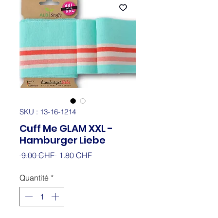
SKU : 13-16-1214
Cuff Me GLAM XXL -
Hamburger Liebe
Prix
Prix
 9.00 CHF 
1.80 CHF
original
promotionnel
Quantité
*