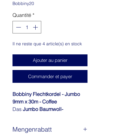
Bobbiny20
Quantité
*
Il ne reste que 4 article(s) en stock
Ajouter au panier
Commander et payer
Bobbiny Flechtkordel - Jumbo
9mm x 30m - Coffee
Das
Jumbo Baumwoll-
Makramee-Garn von Bobbiny
ist
der perfekte Begleiter für alle, die
Mengenrabatt
kreative Handarbeitsprojekte
lieben. Mit einem