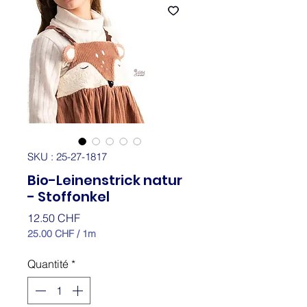
SKU : 25-27-1817
Bio-Leinenstrick natur
- Stoffonkel
Prix
12.50 CHF
25.00 CHF
/
1m
25.00 CHF
pour
Quantité
*
1
Mètre