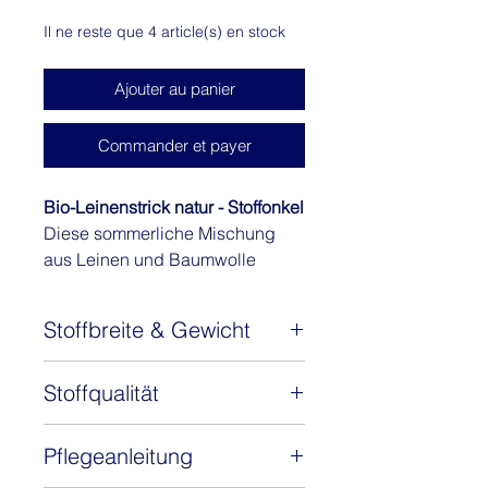
Il ne reste que 4 article(s) en stock
Ajouter au panier
Commander et payer
Bio-Leinenstrick natur - Stoffonkel
Diese sommerliche Mischung
aus Leinen und Baumwolle
vereint die Vorteile beider
Fasern. Leinen, der Sommerstoff
Stoffbreite & Gewicht
schlechthin, der in keinem
Urlaubskoffer fehlen darf,
Stoffbreite: 140-150 cm
gemischt mit Baumwolle, die den
Stoffqualität
Gewicht: 180 g/m2
Tragekomfort erheblich erhöht,
Zusammensetzung: 70%
weil sie den Stoff fließend weich
Pflegeanleitung
Baumwolle, 30% Leinen
macht. Unser Leinenstrick natur