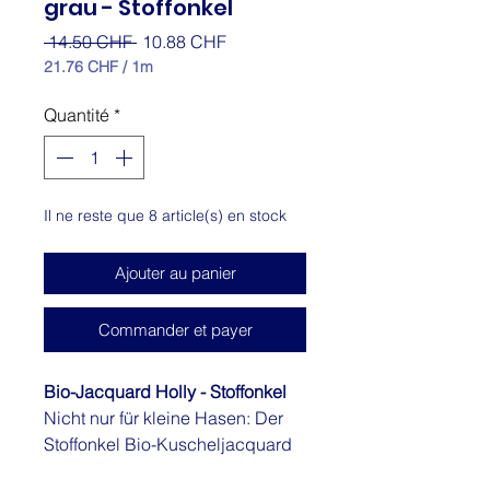
grau - Stoffonkel
Prix
Prix
 14.50 CHF 
10.88 CHF
original
promotionnel
21.76 CHF
/
1m
21.76 CHF
pour
Quantité
*
1
Mètre
Il ne reste que 8 article(s) en stock
Ajouter au panier
Commander et payer
Bio-Jacquard Holly - Stoffonkel
Nicht nur für kleine Hasen: Der
Stoffonkel Bio-Kuscheljacquard
HOLLY nach dem Design von