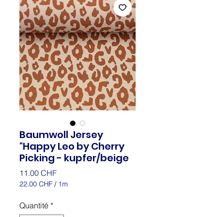
Baumwoll Jersey
"Happy Leo by Cherry
Picking - kupfer/beige
Prix
11.00 CHF
22.00 CHF
/
1m
22.00 CHF
pour
Quantité
*
1
Mètre