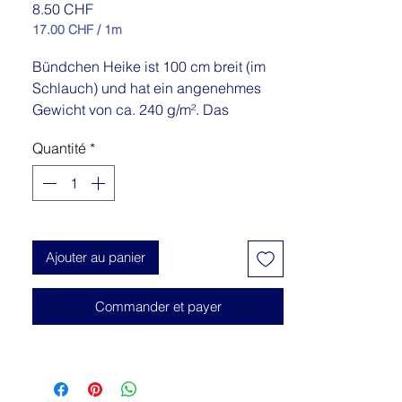
Prix
8.50 CHF
17.00 CHF
/
1m
17.00 CHF
pour
Bündchen Heike ist 100 cm breit (im
1
Schlauch) und hat ein angenehmes
Mètre
Gewicht von ca. 240 g/m². Das
Baumwollbündchen mit 5% Elasthan
Quantité
*
ist zertifiziert nach STANDARD 100 by
OEKO-TEX®. Elastisch und dabei
schön formstabil eignet sich die
Bündchenware für viele
Einsatzzwecke wie Halsausschnitte,
Ajouter au panier
Einfassungen und natürlich für Saum-
und Ärmelbündchen.
Commander et payer