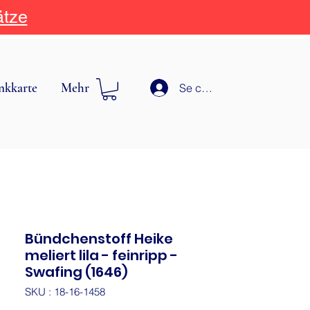
ätze
nkkarte
Mehr
Se connecter
Bündchenstoff Heike
meliert lila - feinripp -
Swafing (1646)
SKU : 18-16-1458