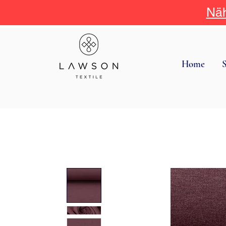
Näh
Home