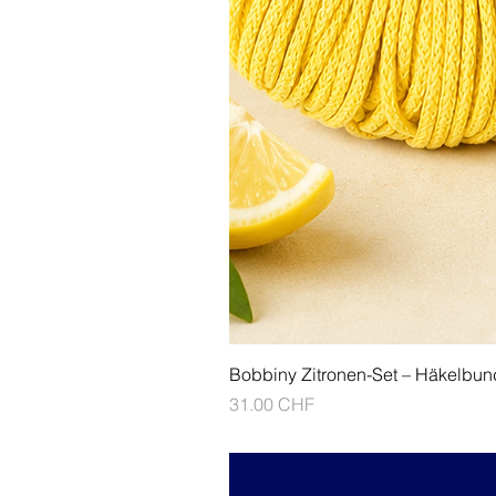
Bobbiny Zitronen-Set – Häkelbun
Prix
31.00 CHF