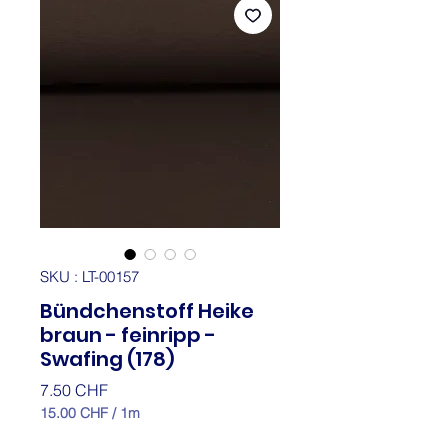
SKU : LT-00157
Bündchenstoff Heike
braun - feinripp -
Swafing (178)
Prix
7.50 CHF
15.00 CHF
/
1m
15.00 CHF
pour