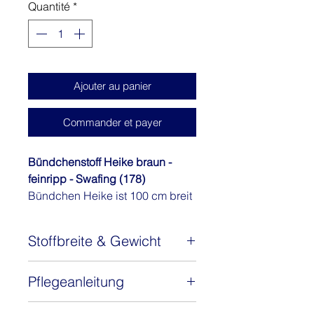
Quantité
*
1
Mètre
Ajouter au panier
Commander et payer
Bündchenstoff Heike braun -
feinripp - Swafing (178)
Bündchen Heike ist 100 cm breit
(im Schlauch) und hat ein
angenehmes Gewicht von ca.
Stoffbreite & Gewicht
240 g/m². Das
Baumwollbündchen mit 5%
Stoffbreite: ca. 100 cm (Schlauch)
Elasthan ist zertifiziert nach
Pflegeanleitung
Gewicht: 240 g/m2
STANDARD 100 by OEKO-TEX®.
Der Stoff ist sehr pflegeleicht und
Elastisch und dabei schön