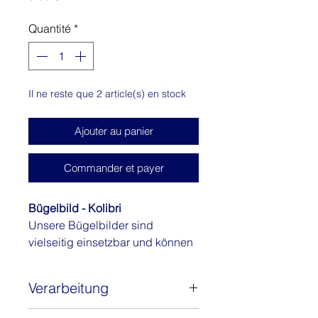
Quantité
*
Il ne reste que 2 article(s) en stock
Ajouter au panier
Commander et payer
Bügelbild - Kolibri
Unsere Bügelbilder sind
vielseitig einsetzbar und können
auf nahezu jedem Untergrund
und Textil in beliebiger Farbe
Verarbeitung
angebracht werden.
Anleitung für die Verwendung einer