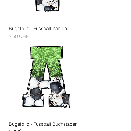
Bügelbild - Fussball Zahlen
Prix
2.50 CHF
Bügelbild - Fussball Buchstaben
(klein)