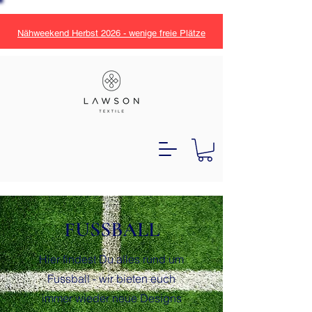
Nähweekend Herbst 2026 - wenige freie Plätze
FUSSBALL
Hier findest Du alles rund um
Fussball - wir bieten euch
immer wieder neue Designs