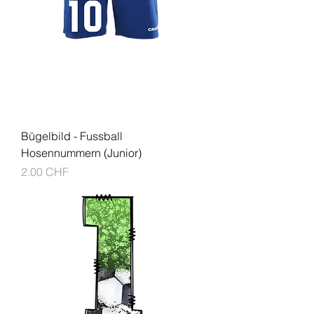
Bügelbild - Fussball
Hosennummern (Junior)
Prix
2.00 CHF