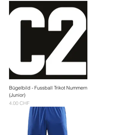
Bügelbild - Fussball Trikot Nummern
(Junior)
Prix
4.00 CHF